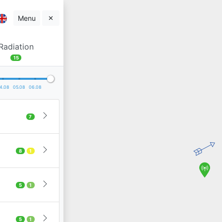
Menu
Radiation
15
4.08
05.08
06.08
7
8
1
5
1
5
1