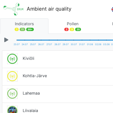
Ambient air quality
Indicators
Pollen
1
11
99+
2
3
35
23.07
24.07
25.07
26.07
27.07
28.07
29.07
30.07
31.07
01.08
02.08
03.08
0
Kiviõli
Kohtla-Järve
Lahemaa
Liivalaia