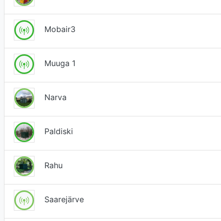
Mobair3
Muuga 1
Narva
Paldiski
Rahu
Saarejärve